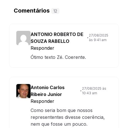
Comentários
12
ANTONIO ROBERTO DE
27/08/2025
•
às 9:41 am
SOUZA RABELLO
Responder
Ótimo texto Zé. Coerente.
Antonio Carlos
27/08/2025 às
•
10:43 am
Ribeiro Junior
Responder
Como seria bom que nossos
represententes divesse coerência,
nem que fosse um pouco.