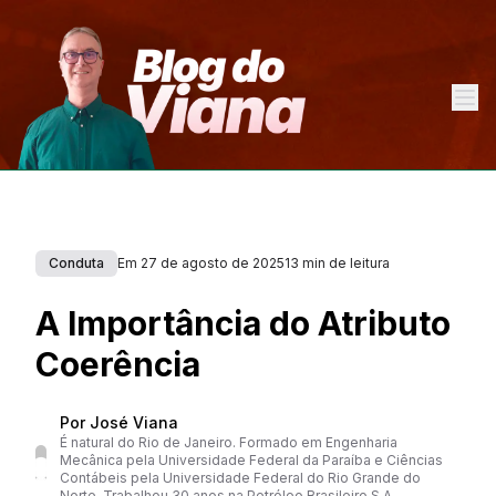
Conduta
Em
27 de agosto de 2025
13 min de leitura
A Importância do Atributo
Coerência
Por José Viana
É natural do Rio de Janeiro. Formado em Engenharia
Mecânica pela Universidade Federal da Paraíba e Ciências
Contábeis pela Universidade Federal do Rio Grande do
Norte. Trabalhou 30 anos na Petróleo Brasileiro S.A.