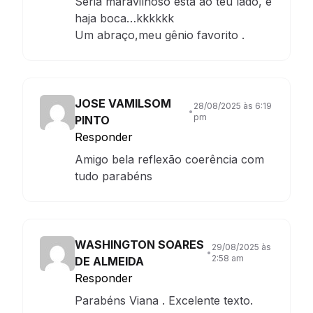
Seria maravilhoso está ao teu lado, e
haja boca…kkkkkk
Um abraço,meu gênio favorito .
JOSE VAMILSOM
28/08/2025 às 6:19
•
pm
PINTO
Responder
Amigo bela reflexão coerência com
tudo parabéns
WASHINGTON SOARES
29/08/2025 às
•
2:58 am
DE ALMEIDA
Responder
Parabéns Viana . Excelente texto.